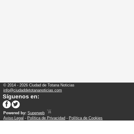
© 2014 - 2026 Ciudad de Totana Noticias
info@ciudaddetotananoticias.com
Síguenos en:
Powered by:
Superweb
Aviso Legal
-
Política de Privacidad
-
Política de Cookies