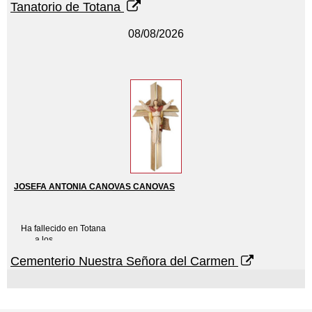
Tanatorio de Totana
Sus afligidos
08/08/2026
ESPOSO: JOAQUIN
VIDAL CAYUELA,
HIJOS:
LUIS BERNARDO,
ALEJANDRO, VICTOR
MANUEL Y EVA
ALFAGEME CASTILLO,
JOSEFA ANTONIA CANOVAS CANOVAS
HIJO POLITICO:
AGUSTIN LOPEZ,
Ha fallecido en Totana
a los
NIETOS, HERMANAS,
81
Cementerio Nuestra Señora del Carmen
años
HERMANOS
de edad
POLITICOS,
SOBRINOS,
Sus afligidos: