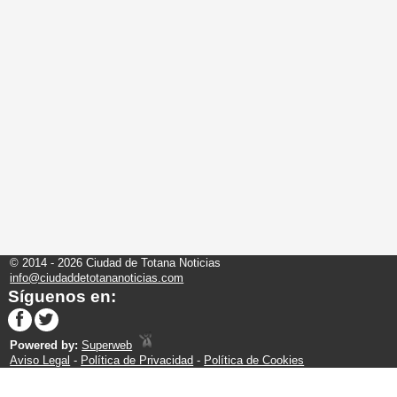
© 2014 - 2026 Ciudad de Totana Noticias
info@ciudaddetotananoticias.com
Síguenos en:
Powered by:
Superweb
Aviso Legal
-
Política de Privacidad
-
Política de Cookies