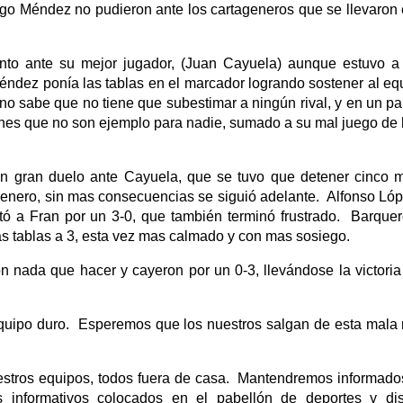
 Méndez no pudieron ante los cartageneros que se llevaron el
nto ante su mejor jugador, (Juan Cayuela) aunque estuvo 
 Méndez ponía las tablas en el marcador logrando sostener al eq
no sabe que no tiene que subestimar a ningún rival, y en un par
nes que no son ejemplo para nadie, sumado a su mal juego de 
un gran duelo ante Cayuela, que se tuvo que detener cinco 
agenero, sin mas consecuencias se siguió adelante. Alfonso Lóp
rotó a Fran por un 3-0, que también terminó frustrado. Barqu
s tablas a 3, esta vez mas calmado y con mas sosiego.
 nada que hacer y cayeron por un 0-3, llevándose la victoria 
quipo duro. Esperemos que los nuestros salgan de esta mala 
estros equipos, todos fuera de casa. Mantendremos informado
s informativos colocados en el pabellón de deportes y dist