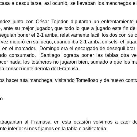
sa a desquitarse, así ocurrió, se llevaban los manchegos el 
dez junto con César Tejedor, diputaron un enfrentamiento 
 ante su mejor jugador, que todo lo que a jugado este fin d
uían poner el 2-1 arriba, relativamente fácil, los dos con su c
vez mejoró en su juego, cuando iba 2-1 arriba en sets, el juga
2 en el marcador. Domingo era el encargado de desequilibrar 
udo consumarlo. Santiago lograba poner las tablas otra v
cer nada, los totaneros no jugaron bien, sumado a que los m
on la consecuente derrota del Framusa.
os hacer ruta manchega, visitando Tomelloso y de nuevo contr
o.
tragantan al Framusa, en esta ocasión volvimos a caer de
inferior si nos fijamos en la tabla clasificatoria.