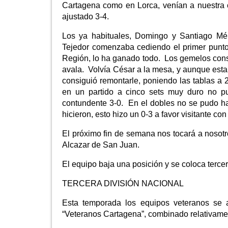
Cartagena como en Lorca, venían a nuestra ca
ajustado 3-4.
Los ya habituales, Domingo y Santiago Mén
Tejedor comenzaba cediendo el primer punto,
Región, lo ha ganado todo. Los gemelos conseg
avala. Volvía César a la mesa, y aunque esta 
consiguió remontarle, poniendo las tablas a 
en un partido a cinco sets muy duro no p
contundente 3-0. En el dobles no se pudo ha
hicieron, esto hizo un 0-3 a favor visitante c
El próximo fin de semana nos tocará a nosotr
Alcazar de San Juan.
El equipo baja una posición y se coloca tercer
TERCERA DIVISIÓN NACIONAL
Esta temporada los equipos veteranos se a
“Veteranos Cartagena”, combinado relativamente 