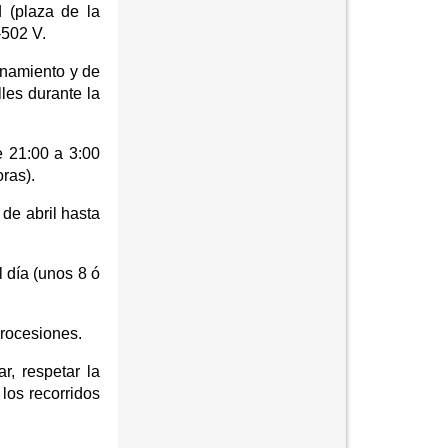
d (plaza de la
-502 V.
onamiento y de
lles durante la
e 21:00 a 3:00
ras).
 de abril hasta
l día (unos 8 ó
procesiones.
r, respetar la
 los recorridos