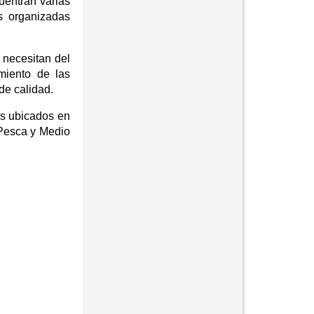
uentran varias
as organizadas
 necesitan del
miento de las
 de calidad.
os ubicados en
 Pesca y Medio