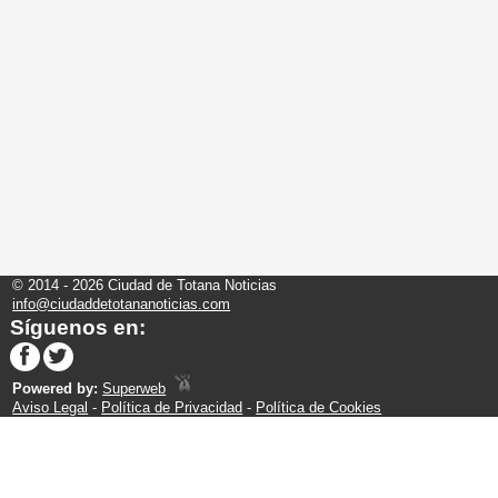
© 2014 - 2026 Ciudad de Totana Noticias
info@ciudaddetotananoticias.com
Síguenos en:
Powered by:
Superweb
Aviso Legal
-
Política de Privacidad
-
Política de Cookies