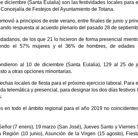
de diciembre (Santa Eulalia) son las festividades locales para 
a Concejalía de Festejos del Ayuntamiento de Totana.
vió a principios de este verano, entre finales de junio y princ
 dando respuesta al acuerdo plenario del pasado 28 de septiemb
iudadanos, de los que 21 lo hicieron de forma presencial mient
 siendo el 57% mujeres y el 36% de hombres, de edades 
ondieron al 10 de diciembre (Santa Eulalia), 129 al 25 de j
esto a otras opciones minoritarias.
fechas locales de fiesta para el próximo ejercicio laboral. Para e
a telemática y presencial, para designar los dos días festivos 
.
es en todo el ámbito regional para el año 2019 no coincident
Señor (7 enero), 19 marzo (San José), Jueves Santo y Viernes 
la Región (10 junio), Asunción de la Virgen (15 agosto), Fies