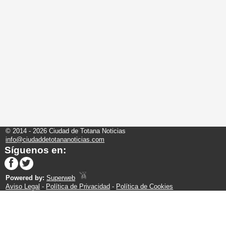
© 2014 - 2026 Ciudad de Totana Noticias
info@ciudaddetotananoticias.com
Síguenos en:
Powered by:
Superweb
Aviso Legal
-
Política de Privacidad
-
Política de Cookies