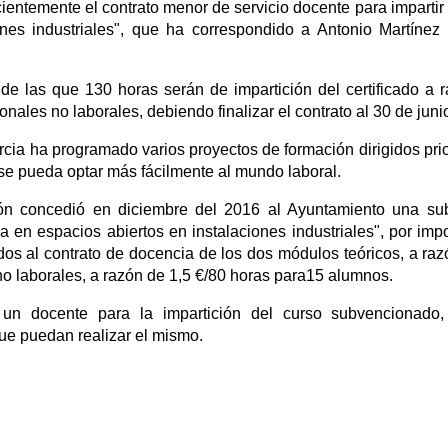
entemente el contrato menor de servicio docente para impartir 
ones industriales", que ha correspondido a Antonio Martínez
de las que 130 horas serán de impartición del certificado a 
onales no laborales, debiendo finalizar el contrato al 30 de jun
a ha programado varios proyectos de formación dirigidos prio
se pueda optar más fácilmente al mundo laboral.
ón concedió en diciembre del 2016 al Ayuntamiento una su
a en espacios abiertos en instalaciones industriales", por imp
dos al contrato de docencia de los dos módulos teóricos, a ra
no laborales, a razón de 1,5 €/80 horas para15 alumnos.
e un docente para la impartición del curso subvencionado
e puedan realizar el mismo.