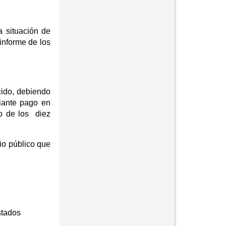
a situación de
informe de los
cido, debiendo
diante pago en
o de los diez
io público que
stados