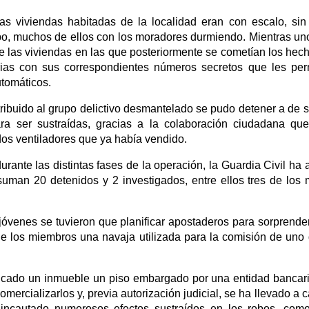
s viviendas habitadas de la localidad eran con escalo, sin
ipo, muchos de ellos con los moradores durmiendo. Mientras un
 las viviendas en las que posteriormente se cometían los hec
arias con sus correspondientes números secretos que les perm
utomáticos.
ribuido al grupo delictivo desmantelado se pudo detener a de s
a ser sustraídas, gracias a la colaboración ciudadana que
os ventiladores que ya había vendido.
urante las distintas fases de la operación, la Guardia Civil ha 
l suman 20 detenidos y 2 investigados, entre ellos tres de lo
 jóvenes se tuvieron que planificar apostaderos para sorprende
de los miembros una navaja utilizada para la comisión de uno
ubicado un inmueble un piso embargado por una entidad banca
omercializarlos y, previa autorización judicial, se ha llevado a 
 incautado numerosos efectos sustraídos en los robos, com