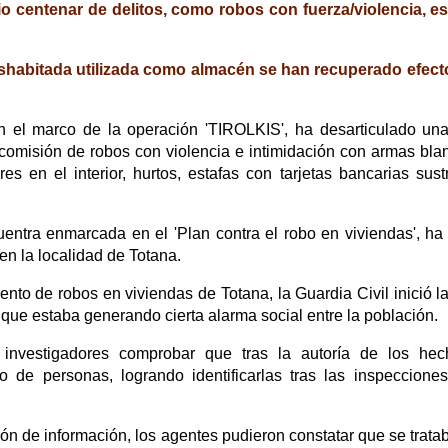
io centenar de delitos, como robos con fuerza/violencia, es
deshabitada utilizada como almacén se han recuperado efect
n el marco de la operación 'TIROLKIS', ha desarticulado un
comisión de robos con violencia e intimidación con armas bla
s en el interior, hurtos, estafas con tarjetas bancarias sust
ntra enmarcada en el 'Plan contra el robo en viviendas', ha 
en la localidad de Totana.
nto de robos en viviendas de Totana, la Guardia Civil inició la
a que estaba generando cierta alarma social entre la población.
investigadores comprobar que tras la autoría de los hech
de personas, logrando identificarlas tras las inspecciones
ón de información, los agentes pudieron constatar que se trata