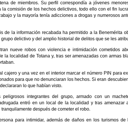
ntena de miembros. Su perfil correspondía a jóvenes menore
a comisión de los hechos delictivos, todo ello con el fin lucr
trabajo y la mayoría tenía adicciones a drogas y numerosos an
sis de la información recabada ha permitido a la Benemérita ob
grupo delictivo y del amplio historial de delitos que se les atrib
ntran nueve robos con violencia e intimidación cometidos a
de la localidad de Totana y, tras ser amenazadas con armas 
ortaban.
al cajero y una vez en el interior marcar el número PIN para ex
ionados para que no denunciaran los hechos. Si eran descubier
eclararan lo que habían visto.
peligrosos integrantes del grupo, armado con un mache
rugada entró en un local de la localidad y tras amenazar a
to tranquilamente después de cometer el robo.
rsona para intimidar, además de daños en los turismos de l