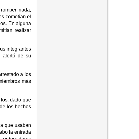
 romper nada,
os cometían el
hos. En alguna
itían realizar
us integrantes
 alertó de su
arrestado a los
s miembros más
rlos, dado que
 de los hechos
ria que usaban
cabo la entrada
o ordenadores