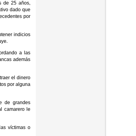
s de 25 años,
ativo dado que
tecedentes por
tener indicios
uye.
bordando a las
blancas además
traer el dinero
tos por alguna
te de grandes
l camarero le
as víctimas o