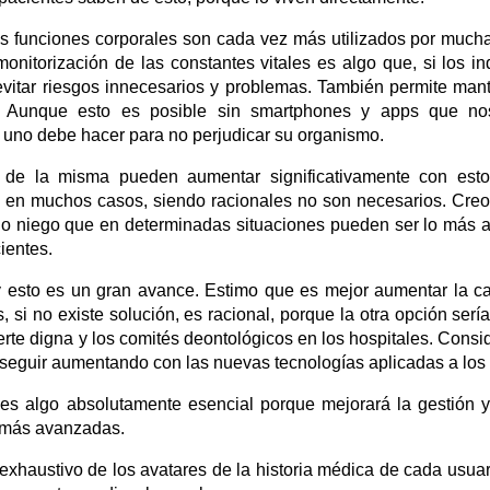
las funciones corporales son cada vez más utilizados por much
monitorización de las constantes vitales es algo que, si los in
 evitar riesgos innecesarios y problemas. También permite ma
es. Aunque esto es posible sin smartphones y apps que n
 uno debe hacer para no perjudicar su organismo.
 de la misma pueden aumentar significativamente con estos
n, en muchos casos, siendo racionales no son necesarios. Cr
. No niego que en determinadas situaciones pueden ser lo más
ientes.
y esto es un gran avance. Estimo que es mejor aumentar la ca
si no existe solución, es racional, porque la otra opción sería
rte digna y los comités deontológicos en los hospitales. Consid
seguir aumentando con las nuevas tecnologías aplicadas a los 
s es algo absolutamente esencial porque mejorará la gestión 
s más avanzadas.
haustivo de los avatares de la historia médica de cada usuar