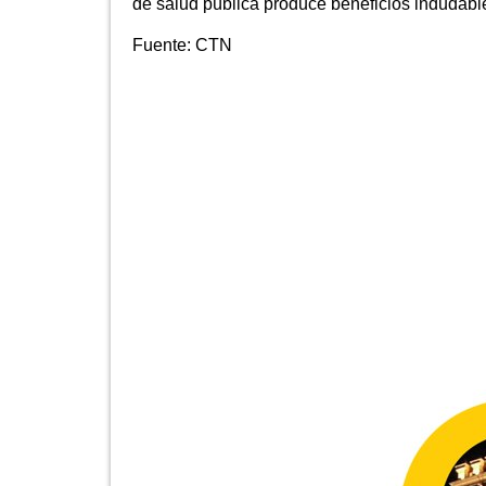
de salud pública produce beneficios indudable
Fuente:
CTN