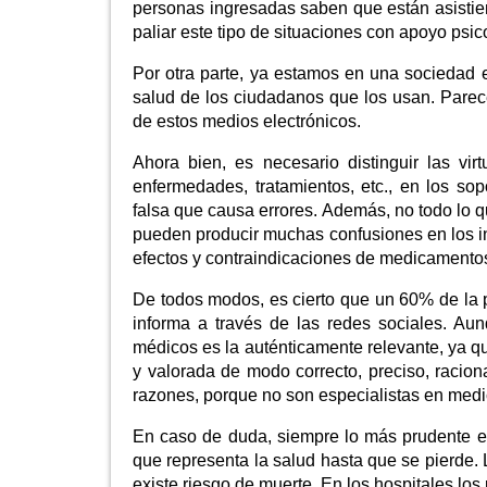
personas ingresadas saben que están asistiend
paliar este tipo de situaciones con apoyo psic
Por otra parte, ya estamos en una sociedad e
salud de los ciudadanos que los usan. Pare
de estos medios electrónicos.
Ahora bien, es necesario distinguir las vir
enfermedades, tratamientos, etc., en los so
falsa que causa errores. Además, no todo lo qu
pueden producir muchas confusiones en los int
efectos y contraindicaciones de medicamentos
De todos modos, es cierto que un 60% de la 
informa a través de las redes sociales. Au
médicos es la auténticamente relevante, ya qu
y valorada de modo correcto, preciso, raciona
razones, porque no son especialistas en medi
En caso de duda, siempre lo más prudente es 
que representa la salud hasta que se pierde. 
existe riesgo de muerte. En los hospitales los