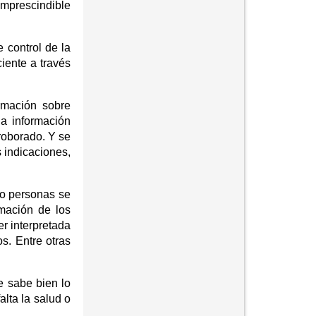
imprescindible
 control de la
iente a través
ormación sobre
ha información
rroborado. Y se
 indicaciones,
co personas se
rmación de los
r interpretada
s. Entre otras
e sabe bien lo
alta la salud o