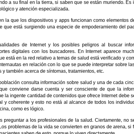
o a su final en la tierra, si saben que se están muriendo. Es 
ológico y atención especializada.
n la que los dispositivos y apps funcionan como elementos de
ce que está surgiendo una especie de empoderamiento del pac
tualidades de Internet y los posibles peligros al buscar inf
portes digitales con los buscadores. En Internet aparece muc
e está en la red relativo a temas de salud está verificado y co
ernautas en relación con lo que se puede interpretar sobre las
 y también acerca de síntomas, tratamientos, etc.
población consulta información sobre salud y una de cada cin
nque conviene darse cuenta y ser consciente de que la info
e la ingente cantidad de contenidos que ofrece Internet debe se
l y coherente y esto no está al alcance de todos los individuo
cina, como es lógico.
preguntar a los profesionales de la salud. Ciertamente, no s
Los problemas de la vida se convierten en granos de arena, si f
 pacientes saben de esto, porque lo viven directamente.