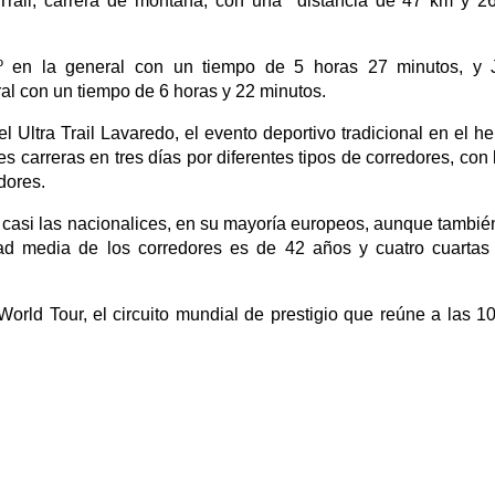
na Trail, carrera de montaña, con una distancia de 47 km y 
 en la general con un tiempo de 5 horas 27 minutos, 
 con un tiempo de 6 horas y 22 minutos.
el Ultra Trail Lavaredo, el evento deportivo tradicional en el 
es carreras en tres días por diferentes tipos de corredores, co
dores.
 casi las nacionalices, en su mayoría europeos, aunque también
dad media de los corredores es de 42 años y cuatro cuartas
 World Tour, el circuito mundial de prestigio que reúne a las 1