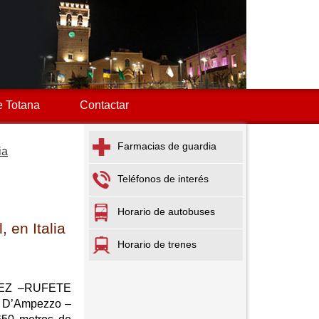
 Totana
Contactar
Farmacias de guardia
ia
Teléfonos de interés
Horario de autobuses
, en Italia
Horario de trenes
DEZ –RUFETE
na D’Ampezzo –