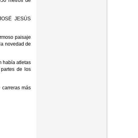
2650 metros de
y JOSÉ JESÚS
hermoso paisaje
n la novedad de
 había atletas
 partes de los
0 carreras más