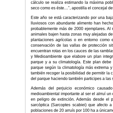
cálculo se realiza estimando la máxima pob
seco como es éste…", apostilla el concejal de
Este año se está caracterizando por una baj
lluviosos con abundante alimento han hecho 
probablemente más de 2000 ejemplares. Al 
animales bajen hasta zonas muy alejadas de
plantaciones agrícolas o en entorno como e
conservación de las vallas de protección s
encuentran rotas en los cauces de las ramblas
y Medioambiente que elabore un plan integr
parque y a su climatología. Este plan deb
parque según la climatología más extrema y
también recoger la posibilidad de permitir la
del parque haciendo también participes a las 
Además del perjuicio económico causado 
medioambiental importante al ser el alrruí u
en peligro de extinción. Además desde el p
sarcóptica (Sarcoptes scabiei) que afecto 
poblaciones de 20 arruís por 100 ha a únicam