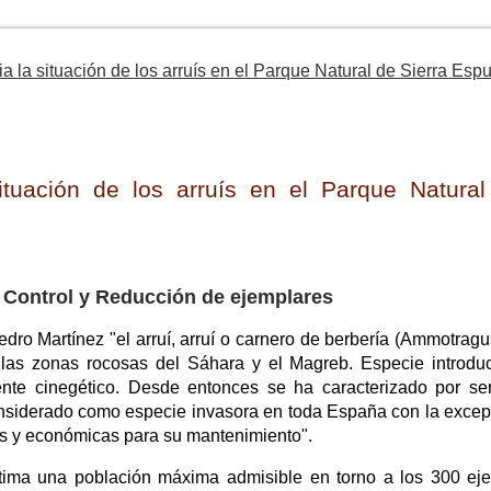
 la situación de los arruís en el Parque Natural de Sierra Esp
ituación de los arruís en el Parque Natural
e Control y Reducción de ejemplares
ro Martínez "el arruí, arruí o carnero de berbería (Ammotragus
 las zonas rocosas del Sáhara y el Magreb. Especie introdu
te cinegético. Desde entonces se ha caracterizado por se
onsiderado como especie invasora en toda España con la excep
s y económicas para su mantenimiento".
tima una población máxima admisible en torno a los 300 eje