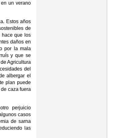
a en un verano
ia. Estos años
sostenibles de
 hace que los
antes daños en
o por la mala
rruís y que se
 de Agricultura
ecesidades del
e albergar el
ste plan puede
s de caza fuera
tro perjuicio
 algunos casos
demia de sarna
reduciendo las