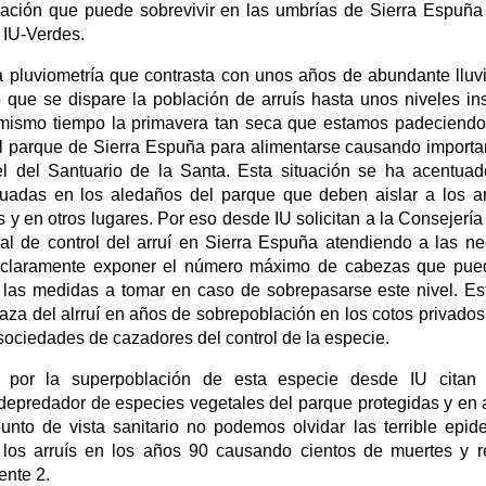
lación que puede sobrevivir en las umbrías de Sierra Espuñ
 IU-Verdes.
a pluviometría que contrasta con unos años de abundante lluv
que se dispare la población de arruís hasta unos niveles in
mismo tiempo la primavera tan seca que estamos padeciendo
l parque de Sierra Espuña para alimentarse causando import
l del Santuario de la Santa. Esta situación se ha acentuad
ituadas en los aledaños del parque que deben aislar a los a
 y en otros lugares. Por eso desde IU solicitan a la Consejería
al de control del arruí en Sierra Espuña atendiendo a las n
e claramente exponer el número máximo de cabezas que pued
 las medidas a tomar en caso de sobrepasarse este nivel. E
 caza del alrruí en años de sobrepoblación en los cotos privado
sociedades de cazadores del control de la especie.
por la superpoblación de esta especie desde IU citan o
n depredador de especies vegetales del parque protegidas y en
unto de vista sanitario no podemos olvidar las terrible epi
a los arruís en los años 90 causando cientos de muertes y 
ente 2.