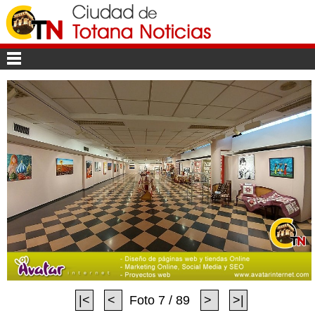
|<
<
Foto 7 / 89
>
>|