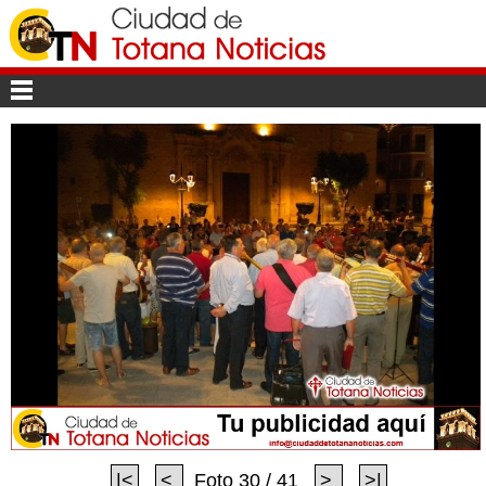
|<
<
Foto 30 / 41
>
>|