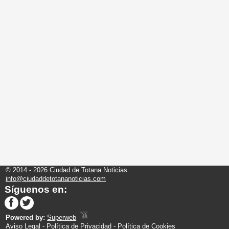
© 2014 - 2026 Ciudad de Totana Noticias
info@ciudaddetotananoticias.com
Síguenos en:
Powered by:
Superweb
Aviso Legal
-
Política de Privacidad
-
Política de Cookies