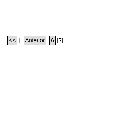
<<
|
Anterior
6
[7]