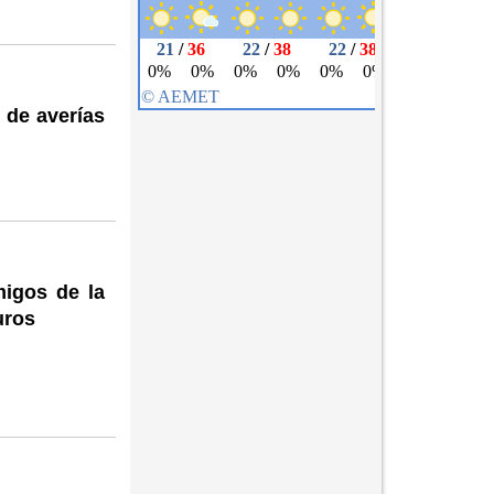
n de averías
migos de la
uros