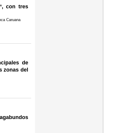
”, con tres
Finca Caruana
ncipales de
s zonas del
 vagabundos