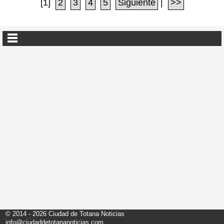
[1]
2
3
4
5
Siguiente
|
>>
© 2014 - 2026 Ciudad de Totana Noticias
info@ciudaddetotananoticias.com